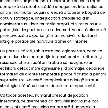
În contrast, un joc cu patru jucători introduce o rețea
complexă de alianțe, trădări și negocieri. Interacțiunea
dintre mai multe facțiuni creează o tapiserie bogată de
opțiuni strategice, unde jucătorii trebuie să ia în
considerare nu doar mutările proprii, ci și răspunsurile
potențiale din partea a trei adversari. Această dinamică
promovează o experiență mai imersivă, reflectând
intrigile politice ale narațiunii Game of Thrones.
Cu patru jucători, tabla este mai aglomerată, ceea ce
poate duce la o competiție intensă pentru teritoriile și
resursele cheie. Jucătorii trebuie să navigheze un
echilibru delicat între agresiune și diplomație, deoarece
formarea de alianțe temporare poate fi crucială pentru
supraviețuire. Această complexitate adaugă straturi
strategice, făcând fiecare decizie mai impactantă.
Cu toate acestea, numărul crescut de jucători
înseamnă, de asemenea, că acțiunile individuale pot
avea o influență mai mică asupra stării generale a