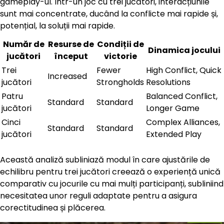
gameplay-ul. Într-un joc cu trei jucători, interacțiunile
sunt mai concentrate, ducând la conflicte mai rapide și,
potențial, la soluții mai rapide.
Număr de
Resurse de
Condiții de
Dinamica jocului
jucători
început
victorie
Trei
Fewer
High Conflict, Quick
Increased
jucători
Strongholds
Resolutions
Patru
Balanced Conflict,
Standard
Standard
jucători
Longer Game
Cinci
Complex Alliances,
Standard
Standard
jucători
Extended Play
Această analiză subliniază modul în care ajustările de
echilibru pentru trei jucători creează o experiență unică
comparativ cu jocurile cu mai mulți participanți, subliniind
necesitatea unor reguli adaptate pentru a asigura
corectitudinea și plăcerea.