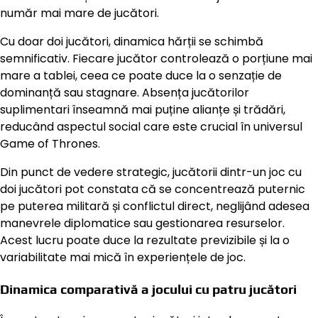
număr mai mare de jucători.
Cu doar doi jucători, dinamica hărții se schimbă
semnificativ. Fiecare jucător controlează o porțiune mai
mare a tablei, ceea ce poate duce la o senzație de
dominanță sau stagnare. Absența jucătorilor
suplimentari înseamnă mai puține alianțe și trădări,
reducând aspectul social care este crucial în universul
Game of Thrones.
Din punct de vedere strategic, jucătorii dintr-un joc cu
doi jucători pot constata că se concentrează puternic
pe puterea militară și conflictul direct, neglijând adesea
manevrele diplomatice sau gestionarea resurselor.
Acest lucru poate duce la rezultate previzibile și la o
variabilitate mai mică în experiențele de joc.
Dinamica comparativă a jocului cu patru jucători