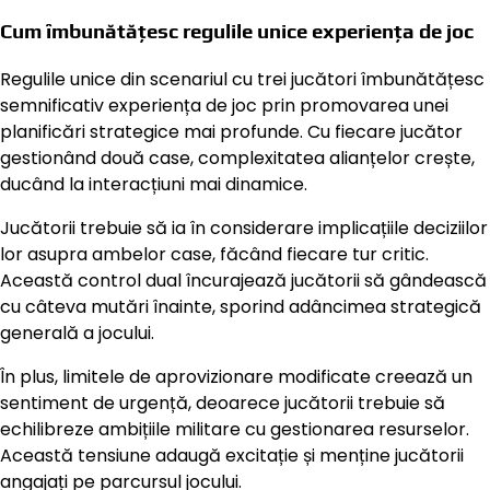
Cum îmbunătățesc regulile unice experiența de joc
Regulile unice din scenariul cu trei jucători îmbunătățesc
semnificativ experiența de joc prin promovarea unei
planificări strategice mai profunde. Cu fiecare jucător
gestionând două case, complexitatea alianțelor crește,
ducând la interacțiuni mai dinamice.
Jucătorii trebuie să ia în considerare implicațiile deciziilor
lor asupra ambelor case, făcând fiecare tur critic.
Această control dual încurajează jucătorii să gândească
cu câteva mutări înainte, sporind adâncimea strategică
generală a jocului.
În plus, limitele de aprovizionare modificate creează un
sentiment de urgență, deoarece jucătorii trebuie să
echilibreze ambițiile militare cu gestionarea resurselor.
Această tensiune adaugă excitație și menține jucătorii
angajați pe parcursul jocului.