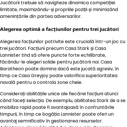
Jucătorii trebuie să navigheze dinamica competiției
limitate, maximizându-și propriile poziții și minimizând
amenințările din partea adversarilor.
Alegerea optimă a facțiunilor pentru trei jucători
Alegerea facțiunilor potrivite este crucială într-un joc cu
trei jucători. Facțiuni precum Casa Stark și Casa
Lannister tind să ofere puncte forte echilibrate,
făcându-le alegeri solide pentru jucătorii noi. Casa
Baratheon poate domina dacă este jucată agresiv, în
timp ce Casa Greyjoy poate valorifica superioritatea
navală pentru a controla zone cheie.
Considerați abilitățile unice ale fiecărei facțiuni atunci
când faceți selecția. De exemplu, abilitatea Stark de a se
mobiliza rapid poate fi avantajoasă în confruntările
timpurii, în timp ce bogăția Lannister poate oferi un
avantaj semnificativ în gestionarea resurselor.