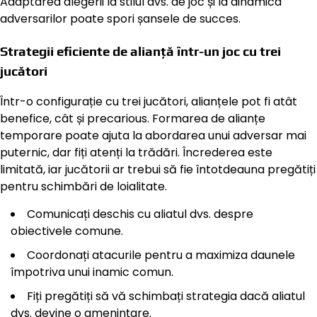
Adaptarea alegerii la stilul dvs. de joc și la dinamica
adversarilor poate spori șansele de succes.
Strategii eficiente de alianță într-un joc cu trei
jucători
Într-o configurație cu trei jucători, alianțele pot fi atât
benefice, cât și precarious. Formarea de alianțe
temporare poate ajuta la abordarea unui adversar mai
puternic, dar fiți atenți la trădări. Încrederea este
limitată, iar jucătorii ar trebui să fie întotdeauna pregătiți
pentru schimbări de loialitate.
Comunicați deschis cu aliatul dvs. despre
obiectivele comune.
Coordonați atacurile pentru a maximiza daunele
împotriva unui inamic comun.
Fiți pregătiți să vă schimbați strategia dacă aliatul
dvs. devine o amenințare.