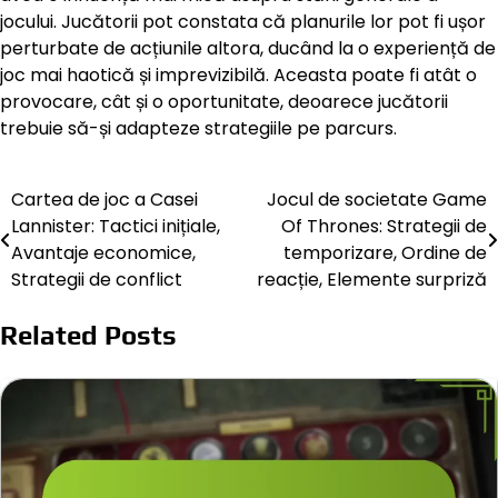
jocului. Jucătorii pot constata că planurile lor pot fi ușor
perturbate de acțiunile altora, ducând la o experiență de
joc mai haotică și imprevizibilă. Aceasta poate fi atât o
provocare, cât și o oportunitate, deoarece jucătorii
trebuie să-și adapteze strategiile pe parcurs.
Cartea de joc a Casei
Jocul de societate Game
Post
Lannister: Tactici inițiale,
Of Thrones: Strategii de
navigation
Avantaje economice,
temporizare, Ordine de
Strategii de conflict
reacție, Elemente surpriză
Related Posts