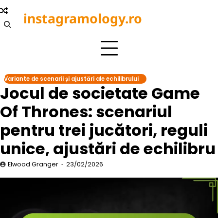
Skip
instagramology.ro
to
content
Variante de scenarii și ajustări ale echilibrului
Jocul de societate Game
Of Thrones: scenariul
pentru trei jucători, reguli
unice, ajustări de echilibru
Elwood Granger
23/02/2026