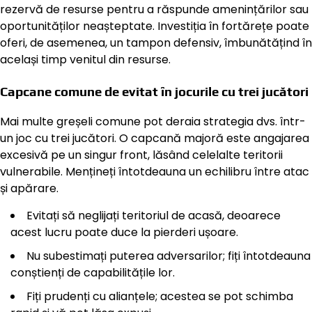
rezervă de resurse pentru a răspunde amenințărilor sau
oportunităților neașteptate. Investiția în fortărețe poate
oferi, de asemenea, un tampon defensiv, îmbunătățind în
același timp venitul din resurse.
Capcane comune de evitat în jocurile cu trei jucători
Mai multe greșeli comune pot deraia strategia dvs. într-
un joc cu trei jucători. O capcană majoră este angajarea
excesivă pe un singur front, lăsând celelalte teritorii
vulnerabile. Mențineți întotdeauna un echilibru între atac
și apărare.
Evitați să neglijați teritoriul de acasă, deoarece
acest lucru poate duce la pierderi ușoare.
Nu subestimați puterea adversarilor; fiți întotdeauna
conștienți de capabilitățile lor.
Fiți prudenți cu alianțele; acestea se pot schimba