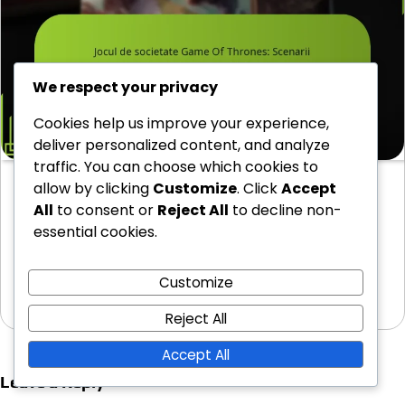
We respect your privacy
Cookies help us improve your experience,
deliver personalized content, and analyze
traffic. You can choose which cookies to
allow by clicking
Customize
. Click
Accept
Jocul de societate Game Of Thrones: Scenarii
sezoniere, efecte de iarnă, modificări ale
All
to consent or
Reject All
to decline non-
resurselor
essential cookies.
Jocul de societate Game of Thrones include scenarii
sezoniere care introduc elemente unice de joc…
Customize
11/03/2026
Reject All
Accept All
Leave a Reply