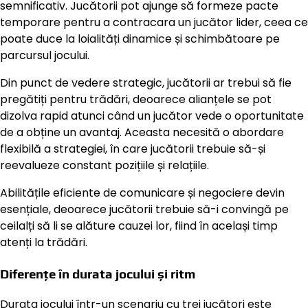
semnificativ. Jucătorii pot ajunge să formeze pacte
temporare pentru a contracara un jucător lider, ceea ce
poate duce la loialități dinamice și schimbătoare pe
parcursul jocului.
Din punct de vedere strategic, jucătorii ar trebui să fie
pregătiți pentru trădări, deoarece alianțele se pot
dizolva rapid atunci când un jucător vede o oportunitate
de a obține un avantaj. Aceasta necesită o abordare
flexibilă a strategiei, în care jucătorii trebuie să-și
reevalueze constant pozițiile și relațiile.
Abilitățile eficiente de comunicare și negociere devin
esențiale, deoarece jucătorii trebuie să-i convingă pe
ceilalți să li se alăture cauzei lor, fiind în același timp
atenți la trădări.
Diferențe în durata jocului și ritm
Durata jocului într-un scenariu cu trei jucători este