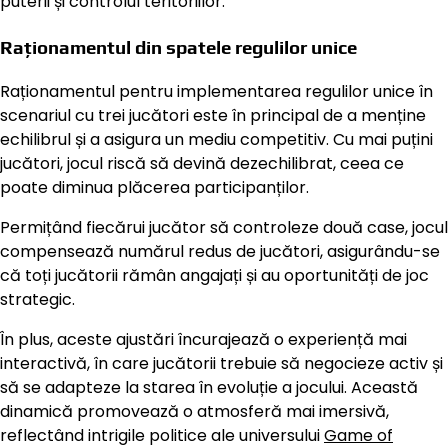
puterii și controlul teritoriilor.
Raționamentul din spatele regulilor unice
Raționamentul pentru implementarea regulilor unice în
scenariul cu trei jucători este în principal de a menține
echilibrul și a asigura un mediu competitiv. Cu mai puțini
jucători, jocul riscă să devină dezechilibrat, ceea ce
poate diminua plăcerea participanților.
Permițând fiecărui jucător să controleze două case, jocul
compensează numărul redus de jucători, asigurându-se
că toți jucătorii rămân angajați și au oportunități de joc
strategic.
În plus, aceste ajustări încurajează o experiență mai
interactivă, în care jucătorii trebuie să negocieze activ și
să se adapteze la starea în evoluție a jocului. Această
dinamică promovează o atmosferă mai imersivă,
reflectând intrigile politice ale universului
Game of