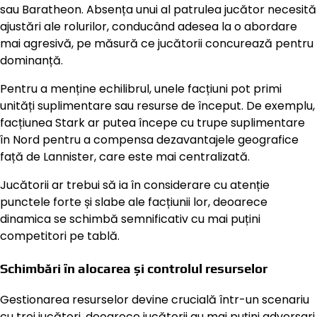
sau Baratheon. Absența unui al patrulea jucător necesită
ajustări ale rolurilor, conducând adesea la o abordare
mai agresivă, pe măsură ce jucătorii concurează pentru
dominanță.
Pentru a menține echilibrul, unele facțiuni pot primi
unități suplimentare sau resurse de început. De exemplu,
facțiunea Stark ar putea începe cu trupe suplimentare
în Nord pentru a compensa dezavantajele geografice
față de Lannister, care este mai centralizată.
Jucătorii ar trebui să ia în considerare cu atenție
punctele forte și slabe ale facțiunii lor, deoarece
dinamica se schimbă semnificativ cu mai puțini
competitori pe tablă.
Schimbări în alocarea și controlul resurselor
Gestionarea resurselor devine crucială într-un scenariu
cu trei jucători, deoarece jucătorii au mai puțini adversari