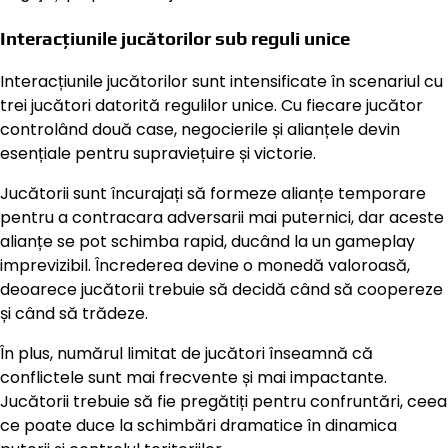
Interacțiunile jucătorilor sub reguli unice
Interacțiunile jucătorilor sunt intensificate în scenariul cu
trei jucători datorită regulilor unice. Cu fiecare jucător
controlând două case, negocierile și alianțele devin
esențiale pentru supraviețuire și victorie.
Jucătorii sunt încurajați să formeze alianțe temporare
pentru a contracara adversarii mai puternici, dar aceste
alianțe se pot schimba rapid, ducând la un gameplay
imprevizibil. Încrederea devine o monedă valoroasă,
deoarece jucătorii trebuie să decidă când să coopereze
și când să trădeze.
În plus, numărul limitat de jucători înseamnă că
conflictele sunt mai frecvente și mai impactante.
Jucătorii trebuie să fie pregătiți pentru confruntări, ceea
ce poate duce la schimbări dramatice în dinamica