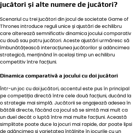
jucători și alte numere de jucători?
Scenariul cu trei jucători din jocul de societate Game of
Thrones introduce reguli unice și ajustări de echilibru
care alterează semnificativ dinamica jocului comparativ
cu două sau patru jucători. Aceste ajustări urmăresc să
îmbunătățească interacțiunea jucătorilor și adâncimea
strategică, menținând în același timp un echilibru
competitiv între facțiuni.
Dinamica comparativă a jocului cu doi jucători
Într-un joc cu doi jucători, accentul este pus în principal
pe competiția directă între cele două facțiuni, ducând la
o strategie mai simplă. Jucătorii se angajează adesea în
bătălii directe, făcând ca jocul să se simtă mai mult ca
un duel decât o luptă între mai multe facțiuni. Această
simplitate poate duce la jocuri mai rapide, dar poate lipsi
de adâncimea și varietatea întâlnite în jocurile cu un