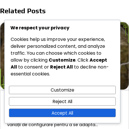
Related Posts
We respect your privacy
Cookies help us improve your experience,
deliver personalized content, and analyze
traffic. You can choose which cookies to
allow by clicking
Customize
. Click
Accept
All
to consent or
Reject All
to decline non-
essential cookies.
Customize
Jocul de societate Game Of Thrones: Variații
Reject All
de configurare, Ajustări ale numărului de
jucători, Poziții de început
Accept All
Jocul de societate Game of Thrones oferă diverse
variații de configurare pentru a se adapta…