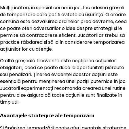
Mulți jucători, în special cei noi în joc, fac adesea greșeli
de temporizare care pot fi evitate cu ușurință. O eroare
comună este dezvăluirea ordinelor prea devreme, ceea
ce poate oferi adversarilor o idee despre strategii și le
permite să contracareze eficient. Jucătorii ar trebui să
practice răbdarea și să ia în considerare temporizarea
acțiunilor lor cu atenție.
O altă greșeală frecventă este neglijarea acțiunilor
obligatorii, ceea ce poate duce la oportunități pierdute
sau penalizări. Ținerea evidenței acestor acțiuni este
esențială pentru menținerea unei poziții puternice în joc.
Jucătorii experimentați recomandă crearea unei rutine
pentru a se asigura că toate acțiunile sunt finalizate în
timp util.
Avantajele strategice ale temporizării
Stăpânirea temporizării poate oferi avantaje strategice