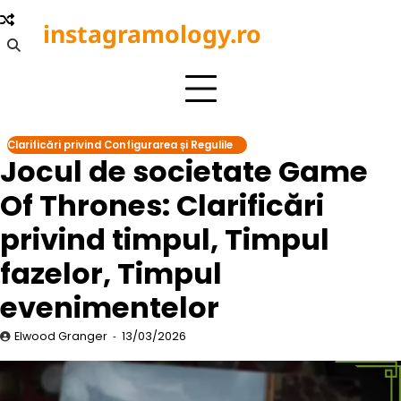
Skip
instagramology.ro
to
content
Clarificări privind Configurarea și Regulile
Jocul de societate Game
Of Thrones: Clarificări
privind timpul, Timpul
fazelor, Timpul
evenimentelor
Elwood Granger
13/03/2026