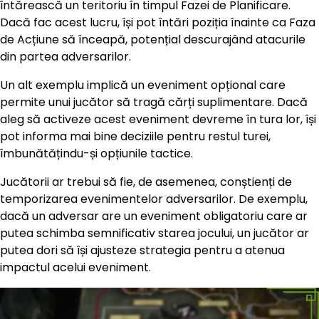
întărească un teritoriu în timpul Fazei de Planificare.
Dacă fac acest lucru, își pot întări poziția înainte ca Faza
de Acțiune să înceapă, potențial descurajând atacurile
din partea adversarilor.
Un alt exemplu implică un eveniment opțional care
permite unui jucător să tragă cărți suplimentare. Dacă
aleg să activeze acest eveniment devreme în tura lor, își
pot informa mai bine deciziile pentru restul turei,
îmbunătățindu-și opțiunile tactice.
Jucătorii ar trebui să fie, de asemenea, conștienți de
temporizarea evenimentelor adversarilor. De exemplu,
dacă un adversar are un eveniment obligatoriu care ar
putea schimba semnificativ starea jocului, un jucător ar
putea dori să își ajusteze strategia pentru a atenua
impactul acelui eveniment.