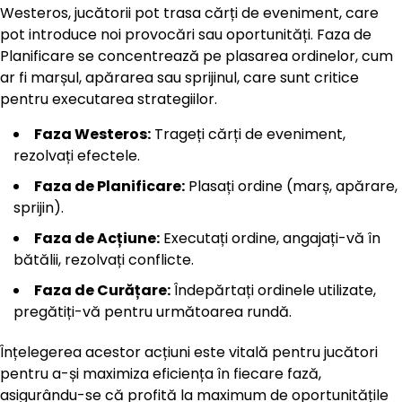
Westeros, jucătorii pot trasa cărți de eveniment, care
pot introduce noi provocări sau oportunități. Faza de
Planificare se concentrează pe plasarea ordinelor, cum
ar fi marșul, apărarea sau sprijinul, care sunt critice
pentru executarea strategiilor.
Faza Westeros:
Trageți cărți de eveniment,
rezolvați efectele.
Faza de Planificare:
Plasați ordine (marș, apărare,
sprijin).
Faza de Acțiune:
Executați ordine, angajați-vă în
bătălii, rezolvați conflicte.
Faza de Curățare:
Îndepărtați ordinele utilizate,
pregătiți-vă pentru următoarea rundă.
Înțelegerea acestor acțiuni este vitală pentru jucători
pentru a-și maximiza eficiența în fiecare fază,
asigurându-se că profită la maximum de oportunitățile