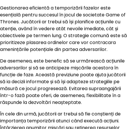
Gestionarea eficientă a temporizării fazelor este
esențială pentru succesul în jocul de societate Game of
Thrones. Jucătorii ar trebui să își planifice acțiunile cu
atenție, având în vedere atât nevoile imediate, cât și
obiectivele pe termen lung. O strategie comună este să
prioritizeze plasarea ordinelor care vor contracara
amenințările potențiale din partea adversarilor.
De asemenea, este benefic să se urmărească acțiunile
adversarilor și să se anticipeze mișcările acestora în
funcție de faze. Această previziune poate ajuta jucătorii
să ia decizii informate și să își adapteze strategiile pe
măsură ce jocul progresează. Evitarea supraangajării
într-o fază poate oferi, de asemenea, flexibilitate în a
răspunde la dezvoltări neașteptate.
În cele din urmă, jucătorii ar trebui să fie conștienți de
importanța temporizării atunci când execută acțiuni.
Întârzierea anumitor mișcări sau reținerea resurselor