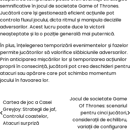
semnificative în jocul de societate Game of Thrones.
Jucătorii care își gestionează eficient acțiunile pot
controla fluxul jocului, dicta ritmul și manipula deciziile
adversarilor. Acest lucru poate duce la victorii
neașteptate și la o poziție generală mai puternică.
În plus, înțelegerea temporizării evenimentelor și fazelor
permite jucătorilor să valorifice slăbiciunile adversarilor.
Prin anticiparea mișcărilor lor și temporizarea acțiunilor
proprii în consecință, jucătorii pot crea deschideri pentru
atacuri sau apărare care pot schimba momentum
jocului în favoarea lor.
Jocul de societate Game
Post
Cartea de joc a Casei
Of Thrones: scenariul
Greyjoy: Strategii de jaf,
navigation
pentru cinci jucători,
Controlul coastelor,
considerații de echilibru,
Atacuri surpriză
variații de configurare