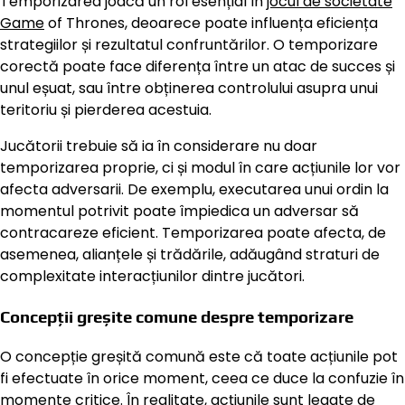
Temporizarea joacă un rol esențial în
jocul de societate
Game
of Thrones, deoarece poate influența eficiența
strategiilor și rezultatul confruntărilor. O temporizare
corectă poate face diferența între un atac de succes și
unul eșuat, sau între obținerea controlului asupra unui
teritoriu și pierderea acestuia.
Jucătorii trebuie să ia în considerare nu doar
temporizarea proprie, ci și modul în care acțiunile lor vor
afecta adversarii. De exemplu, executarea unui ordin la
momentul potrivit poate împiedica un adversar să
contracareze eficient. Temporizarea poate afecta, de
asemenea, alianțele și trădările, adăugând straturi de
complexitate interacțiunilor dintre jucători.
Concepții greșite comune despre temporizare
O concepție greșită comună este că toate acțiunile pot
fi efectuate în orice moment, ceea ce duce la confuzie în
momente critice. În realitate, acțiunile sunt legate de