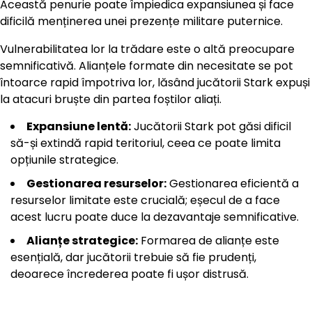
Această penurie poate împiedica expansiunea și face
dificilă menținerea unei prezențe militare puternice.
Vulnerabilitatea lor la trădare este o altă preocupare
semnificativă. Alianțele formate din necesitate se pot
întoarce rapid împotriva lor, lăsând jucătorii Stark expuși
la atacuri bruște din partea foștilor aliați.
Expansiune lentă:
Jucătorii Stark pot găsi dificil
să-și extindă rapid teritoriul, ceea ce poate limita
opțiunile strategice.
Gestionarea resurselor:
Gestionarea eficientă a
resurselor limitate este crucială; eșecul de a face
acest lucru poate duce la dezavantaje semnificative.
Alianțe strategice:
Formarea de alianțe este
esențială, dar jucătorii trebuie să fie prudenți,
deoarece încrederea poate fi ușor distrusă.