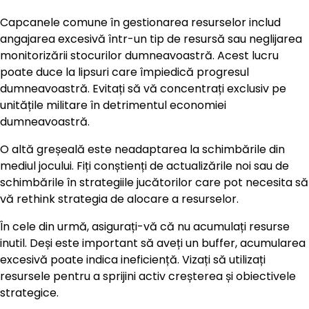
Capcanele comune în gestionarea resurselor includ
angajarea excesivă într-un tip de resursă sau neglijarea
monitorizării stocurilor dumneavoastră. Acest lucru
poate duce la lipsuri care împiedică progresul
dumneavoastră. Evitați să vă concentrați exclusiv pe
unitățile militare în detrimentul economiei
dumneavoastră.
O altă greșeală este neadaptarea la schimbările din
mediul jocului. Fiți conștienți de actualizările noi sau de
schimbările în strategiile jucătorilor care pot necesita să
vă rethink strategia de alocare a resurselor.
În cele din urmă, asigurați-vă că nu acumulați resurse
inutil. Deși este important să aveți un buffer, acumularea
excesivă poate indica ineficiență. Vizați să utilizați
resursele pentru a sprijini activ creșterea și obiectivele
strategice.