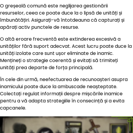
O greșeală comună este neglijarea gestionării
resurselor, ceea ce poate duce la o lipsă de unități și
îmbunătățiri. Asigurați-vă întotdeauna că capturați și
apărați activ punctele de resurse.
O altă eroare frecventă este extinderea excesivă a
unităților fără suport adecvat. Acest lucru poate duce la
unități izolate care sunt ușor eliminate de inamic.
Mențineți o strategie coerentă și evitați să trimiteți
unități prea departe de forța principală.
În cele din urmă, neefectuarea de recunoașteri asupra
inamicului poate duce la ambuscade neașteptate.
Colectați regulat informații despre mișcările inamice
pentru a vă adapta strategiile în consecință și a evita
capcanele.