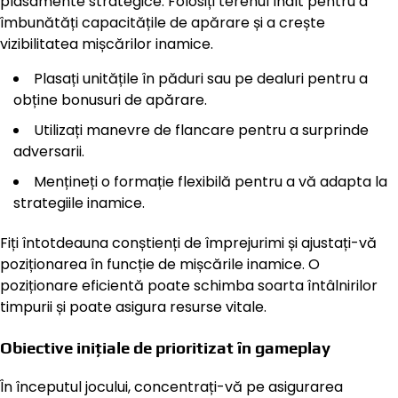
plasamente strategice. Folosiți terenul înalt pentru a
îmbunătăți capacitățile de apărare și a crește
vizibilitatea mișcărilor inamice.
Plasați unitățile în păduri sau pe dealuri pentru a
obține bonusuri de apărare.
Utilizați manevre de flancare pentru a surprinde
adversarii.
Mențineți o formație flexibilă pentru a vă adapta la
strategiile inamice.
Fiți întotdeauna conștienți de împrejurimi și ajustați-vă
poziționarea în funcție de mișcările inamice. O
poziționare eficientă poate schimba soarta întâlnirilor
timpurii și poate asigura resurse vitale.
Obiective inițiale de prioritizat în gameplay
În începutul jocului, concentrați-vă pe asigurarea