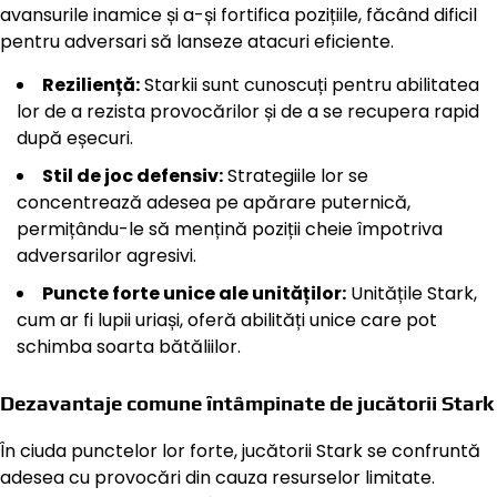
avansurile inamice și a-și fortifica pozițiile, făcând dificil
pentru adversari să lanseze atacuri eficiente.
Reziliență:
Starkii sunt cunoscuți pentru abilitatea
lor de a rezista provocărilor și de a se recupera rapid
după eșecuri.
Stil de joc defensiv:
Strategiile lor se
concentrează adesea pe apărare puternică,
permițându-le să mențină poziții cheie împotriva
adversarilor agresivi.
Puncte forte unice ale unităților:
Unitățile Stark,
cum ar fi lupii uriași, oferă abilități unice care pot
schimba soarta bătăliilor.
Dezavantaje comune întâmpinate de jucătorii Stark
În ciuda punctelor lor forte, jucătorii Stark se confruntă
adesea cu provocări din cauza resurselor limitate.