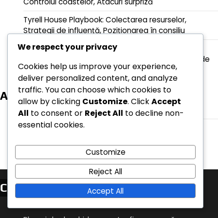
Controlul coastelor, Atacuri surpriză
Tyrell House Playbook: Colectarea resurselor,
Strategii de influență, Poziționarea în consiliu
We respect your privacy
Jocul de societate Game Of Thrones: Strategii
avansate de luptă, Manșe de flancare, Avantaje de
Cookies help us improve your experience,
teren
deliver personalized content, and analyze
traffic. You can choose which cookies to
Arhivă
allow by clicking
Customize
. Click
Accept
March 2026
All
to consent or
Reject All
to decline non-
essential cookies.
February 2026
Customize
Reject All
Categorii
Accept All
Clarificări privind Configurarea și Regulile