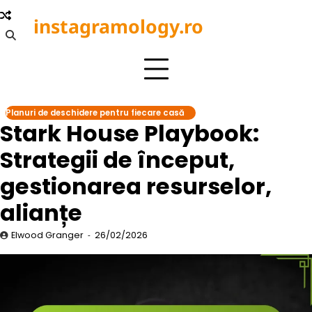
Skip
instagramology.ro
to
content
Planuri de deschidere pentru fiecare casă
Stark House Playbook:
Strategii de început,
gestionarea resurselor,
alianțe
Elwood Granger
26/02/2026