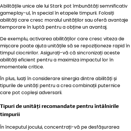
Abilitățile unice ale lui Stark pot îmbunătăți semnificativ
gameplay-ul, în special în etapele timpurii. Folosiți
abilități care cresc moralul unităților sau oferă avantaje
temporare în luptă pentru a obține un avantaj.
De exemplu, activarea abilităților care cresc viteza de
mișcare poate ajuta unitățile să se repoziționeze rapid în
timpul ciocnirilor. Asigurați-vă că sincronizați aceste
abilități eficient pentru a maximiza impactul lor în
momentele critice.
În plus, luați în considerare sinergia dintre abilități și
tipurile de unități pentru a crea combinații puternice
care pot copleși adversarii.
Tipuri de unități recomandate pentru întâlnirile
timpurii
În începutul jocului, concentrați-vă pe desfășurarea