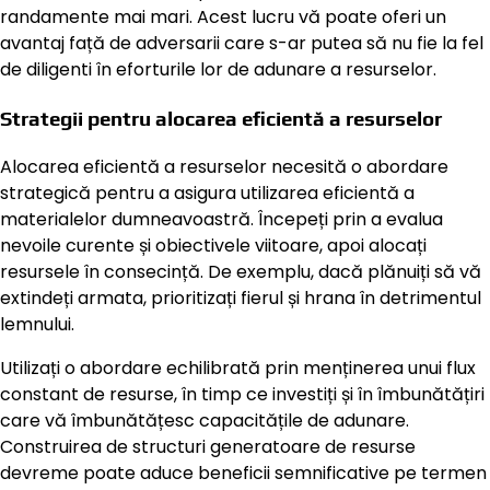
randamente mai mari. Acest lucru vă poate oferi un
avantaj față de adversarii care s-ar putea să nu fie la fel
de diligenti în eforturile lor de adunare a resurselor.
Strategii pentru alocarea eficientă a resurselor
Alocarea eficientă a resurselor necesită o abordare
strategică pentru a asigura utilizarea eficientă a
materialelor dumneavoastră. Începeți prin a evalua
nevoile curente și obiectivele viitoare, apoi alocați
resursele în consecință. De exemplu, dacă plănuiți să vă
extindeți armata, prioritizați fierul și hrana în detrimentul
lemnului.
Utilizați o abordare echilibrată prin menținerea unui flux
constant de resurse, în timp ce investiți și în îmbunătățiri
care vă îmbunătățesc capacitățile de adunare.
Construirea de structuri generatoare de resurse
devreme poate aduce beneficii semnificative pe termen