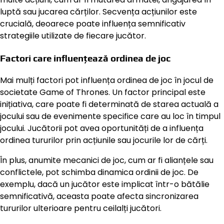
luptă sau jucarea cărților. Secvența acțiunilor este
crucială, deoarece poate influența semnificativ
strategiile utilizate de fiecare jucător.
Factori care influențează ordinea de joc
Mai mulți factori pot influența ordinea de joc în jocul de
societate Game of Thrones. Un factor principal este
inițiativa, care poate fi determinată de starea actuală a
jocului sau de evenimente specifice care au loc în timpul
jocului. Jucătorii pot avea oportunități de a influența
ordinea tururilor prin acțiunile sau jocurile lor de cărți.
În plus, anumite mecanici de joc, cum ar fi alianțele sau
conflictele, pot schimba dinamica ordinii de joc. De
exemplu, dacă un jucător este implicat într-o bătălie
semnificativă, aceasta poate afecta sincronizarea
tururilor ulterioare pentru ceilalți jucători.