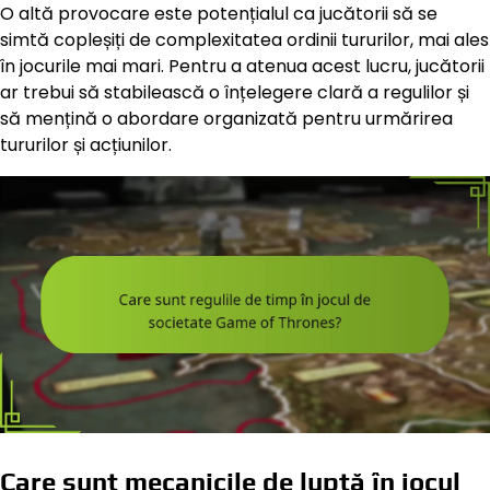
O altă provocare este potențialul ca jucătorii să se
simtă copleșiți de complexitatea ordinii tururilor, mai ales
în jocurile mai mari. Pentru a atenua acest lucru, jucătorii
ar trebui să stabilească o înțelegere clară a regulilor și
să mențină o abordare organizată pentru urmărirea
tururilor și acțiunilor.
Care sunt mecanicile de luptă în jocul