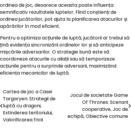
ordinea de joc, deoarece aceasta poate influența
semnificativ rezultatele luptelor. Fiind conștienți de
ordinea jucătorilor, pot ajuta la planificarea atacurilor și
apărărilor în mod eficient.
Pentru a optimiza acțiunile de luptă, jucătorii ar trebui să
țină evidența sincronizării ordinelor lor și să anticipeze
mișcările adversarilor. O strategie bună este să
coordoneze atacurile cu aliații sau să temporizeze
acțiunile pentru a surprinde adversarii, maximizând
eficiența mecanicilor de luptă.
Cartea de joc a Casei
Post
Jocul de societate Game
Targaryen: Strategii de
Of Thrones: Scenarii
navigation
luptă cu dragoni,
cooperative, Joc de
Extinderea teritoriului,
echipă, Obiective comune
Valorificarea fricii