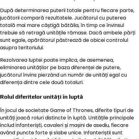
După determinarea puterii totale pentru fiecare parte,
jucătorii compară rezultatele. Jucătorul cu puterea
totală mai mare câștigă bătălia, în timp ce învinsul
trebuie să retragă unitățile rămase. Dacă ambele părți
sunt egale, apărătorul păstrează de obicei controlul
asupra teritoriului.
Rezolvarea luptei poate implica, de asemenea,
eliminarea unităților pe baza diferenței de putere,
jucătorul învins pierzând un număr de unități egal cu
diferența dintre cele două totaluri.
Rolul diferitelor unități în luptă
În jocul de societate Game of Thrones, diferite tipuri de
unități joacă roluri distincte în luptă. Unitățile principale
includ infanteriști, cavaleri și mașini de asediu, fiecare
având puncte forte și slabe unice. Infanteriștii sunt