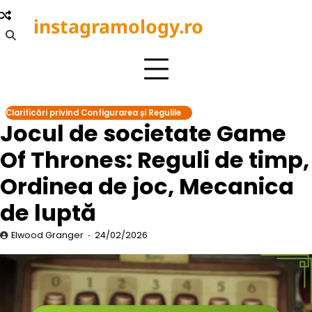
Skip
instagramology.ro
to
content
Clarificări privind Configurarea și Regulile
Jocul de societate Game
Of Thrones: Reguli de timp,
Ordinea de joc, Mecanica
de luptă
Elwood Granger
24/02/2026