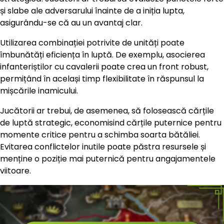
și slabe ale adversarului înainte de a iniția lupta,
asigurându-se că au un avantaj clar.
Utilizarea combinației potrivite de unități poate
îmbunătăți eficiența în luptă. De exemplu, asocierea
infanteriștilor cu cavalerii poate crea un front robust,
permițând în același timp flexibilitate în răspunsul la
mișcările inamicului.
Jucătorii ar trebui, de asemenea, să folosească cărțile
de luptă strategic, economisind cărțile puternice pentru
momente critice pentru a schimba soarta bătăliei.
Evitarea conflictelor inutile poate păstra resursele și
menține o poziție mai puternică pentru angajamentele
viitoare.